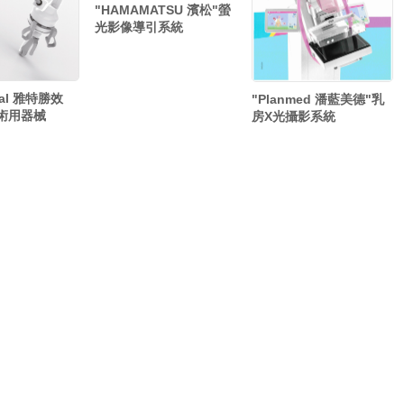
"HAMAMATSU 濱松"螢
光影像導引系統
tial 雅特勝效
"Planmed 潘藍美德"乳
術用器械
房X光攝影系統