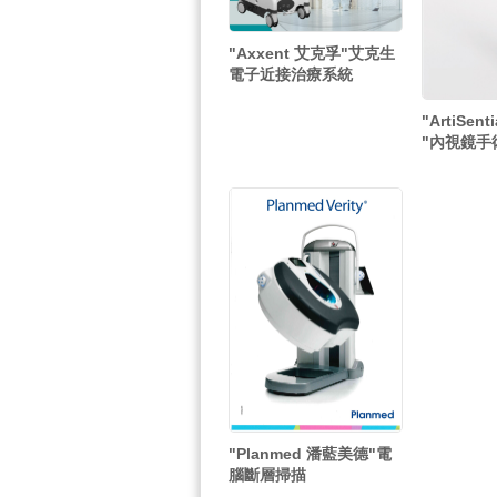
"Axxent 艾克孚"艾克生
電子近接治療系統
"ArtiSen
"內視鏡手
"Planmed 潘藍美德"電
腦斷層掃描