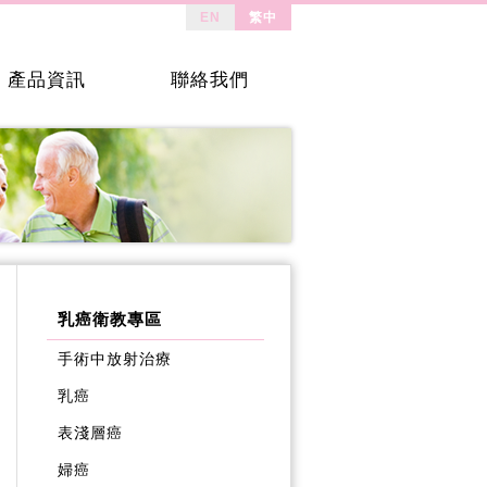
EN
繁中
產品資訊
聯絡我們
乳癌衛教專區
手術中放射治療
乳癌
表淺層癌
婦癌